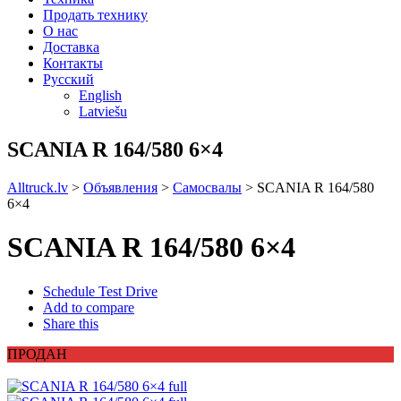
Продать технику
О нас
Доставка
Контакты
Русский
English
Latviešu
SCANIA R 164/580 6×4
Alltruck.lv
>
Объявления
>
Самосвалы
>
SCANIA R 164/580
6×4
SCANIA R 164/580 6×4
Schedule Test Drive
Add to compare
Share this
ПРОДАН