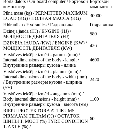
Borta dators / On-board computer / Бортовой
Бортовой
компьютер
компьютер
Pilna masa (kg) / PERMITTED MAXIMUM
30000
LOAD (KG) / ПОЛНАЯ МАССА (KG)
Hidraulika / Hydraulics / Гидравлика
Гидравлика
Dzinēja jauda (HJ) / ENGINE (HJ) /
580
МОЩНОСТЬ ДВИГАТЕЛЯ (HJ)
DZINĒJA JAUDA (KW) / ENGINE (KW) /
426
МОЩНОСТЬ ДВИГАТЕЛЯ (KW)
Virsbūves iekšējie izmēri - garums (mm) /
Internal dimensions of the body - length /
4600
Внутренние размеры кузова - длина
Virsbūves iekšējie izmēri - platums (mm) /
Internal dimensions of the body - width (mm)
2420
/ Внутренние размеры кузова - ширина
(мм)
Virsbūves iekšējie izmēri - augstums (mm) /
Body internal dimensions - height (mm) /
1100
Внутренние размеры кузова - высота (мм)
RIEPU PROTEKTORA ATLIKUMS
PIRMAJAM TILTAM (%) / ОСТАТОК
60
ШИНЫ 1. МОСТ (%) TYRE CONDITION
1. AXLE (%) /