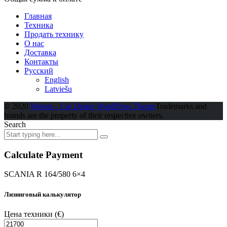
Главная
Техника
Продать технику
О нас
Доставка
Контакты
Русский
English
Latviešu
© 2020
Motors - Car Dealer WordPress Theme
Trademarks and
brands are the property of their respective owners.
Search
Calculate Payment
SCANIA R 164/580 6×4
Лизинговый калькулятор
Цена техники
(€)