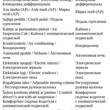
Блокировка дифференциала
дифференциала
Asu marka (AP) / Axle mark (AP) / Марка
Марка осей (AP)
осей (AP)
Sajūga pedālis / Clutch pedal / Педаль
Педаль сцепления
сцепления
Kabīne ar pneimatisko piekari / Air
Кабина с
Suspension Cab / Кабина с пневматической
пневматической
подвеской
подвеской
Kondicionieris / Air conditioning /
Кондиционер
Кондиционер
Autonomā apsilde / Webasto / Автономная
Автономная печь
печь
Elektriskie spoguļi / Electric mirrors /
Электрические
Електрические зеркала
зеркала
Elektriskie logi / Electric windows /
Электрические
Електрические окна
окна
Regulējama stūre / Adjustable steering column
Регулируемая
/ Регулируемая рулевая колонка
рулевая колонка
Šofera komforta sēdekļi ar pneimo / Comfort
Комфортное
driver\\\'s seat with air suspension /
сиденье водителя
Комфортное сиденье водителя с
с пневматической
пневматической подвеской
подвеской