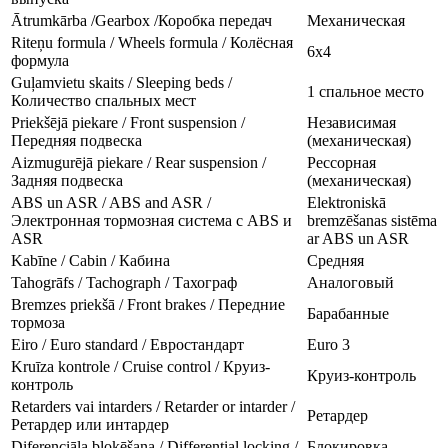
Ātrumkārba /Gearbox /Коробка передач
Механическая
Riteņu formula / Wheels formula / Колёсная
6x4
формула
Guļamvietu skaits / Sleeping beds /
1 спальное место
Количество спальных мест
Priekšējā piekare / Front suspension /
Независимая
Передняя подвеска
(механическая)
Aizmugurējā piekare / Rear suspension /
Рессорная
Задняя подвеска
(механическая)
ABS un ASR / ABS and ASR /
Elektroniskā
Электронная тормозная система с ABS и
bremzēšanas sistēma
ASR
ar ABS un ASR
Kabīne / Cabin / Кабина
Средняя
Tahogrāfs / Tachograph / Тахограф
Аналоговый
Bremzes priekšā / Front brakes / Передние
Барабанные
тормоза
Eiro / Euro standard / Евростандарт
Euro 3
Kruīza kontrole / Cruise control / Круиз-
Круиз-контроль
контроль
Retarders vai intarders / Retarder or intarder /
Ретардер
Ретардер или интардер
Diferenciāļa bloķēšana / Differential locking /
Блокировка