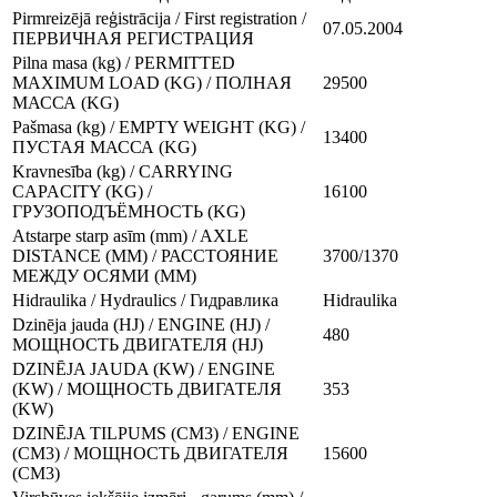
Pirmreizējā reģistrācija / First registration /
07.05.2004
ПЕРВИЧНАЯ РЕГИСТРАЦИЯ
Pilna masa (kg) / PERMITTED
MAXIMUM LOAD (KG) / ПОЛНАЯ
29500
МАССА (KG)
Pašmasa (kg) / EMPTY WEIGHT (KG) /
13400
ПУСТАЯ МАССА (KG)
Kravnesība (kg) / CARRYING
CAPACITY (KG) /
16100
ГРУЗОПОДЪЁМНОСТЬ (KG)
Atstarpe starp asīm (mm) / AXLE
DISTANCE (MM) / РАССТОЯНИЕ
3700/1370
МЕЖДУ ОСЯМИ (MM)
Hidraulika / Hydraulics / Гидравлика
Hidraulika
Dzinēja jauda (HJ) / ENGINE (HJ) /
480
МОЩНОСТЬ ДВИГАТЕЛЯ (HJ)
DZINĒJA JAUDA (KW) / ENGINE
(KW) / МОЩНОСТЬ ДВИГАТЕЛЯ
353
(KW)
DZINĒJA TILPUMS (CM3) / ENGINE
(CM3) / МОЩНОСТЬ ДВИГАТЕЛЯ
15600
(CM3)