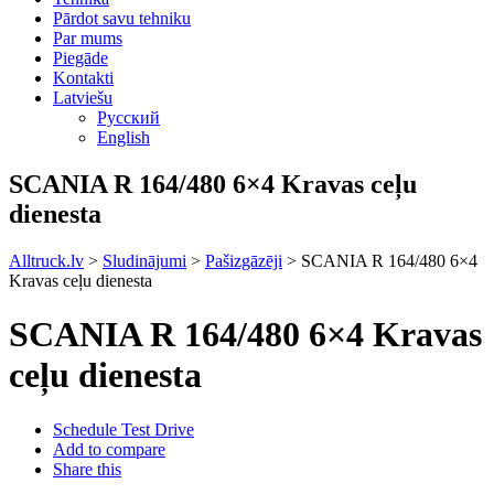
Pārdot savu tehniku
Par mums
Piegāde
Kontakti
Latviešu
Русский
English
SCANIA R 164/480 6×4 Kravas ceļu
dienesta
Alltruck.lv
>
Sludinājumi
>
Pašizgāzēji
>
SCANIA R 164/480 6×4
Kravas ceļu dienesta
SCANIA R 164/480 6×4 Kravas
ceļu dienesta
Schedule Test Drive
Add to compare
Share this