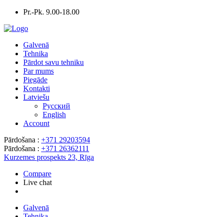
Pr.-Pk. 9.00-18.00
Galvenā
Tehnika
Pārdot savu tehniku
Par mums
Piegāde
Kontakti
Latviešu
Русский
English
Account
Pārdošana :
+371 29203594
Pārdošana :
+371 26362111
Kurzemes prospekts 23, Rīga
Compare
Live chat
Galvenā
Tehnika