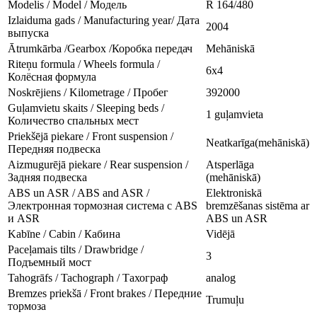
Modelis / Model / Модель
R 164/480
Izlaiduma gads / Manufacturing year/ Дата
2004
выпуска
Ātrumkārba /Gearbox /Коробка передач
Mehāniskā
Riteņu formula / Wheels formula /
6x4
Колёсная формула
Noskrējiens / Kilometrage / Пробег
392000
Guļamvietu skaits / Sleeping beds /
1 guļamvieta
Количество спальных мест
Priekšējā piekare / Front suspension /
Neatkarīga(mehāniskā)
Передняя подвеска
Aizmugurējā piekare / Rear suspension /
Atsperlāga
Задняя подвеска
(mehāniskā)
ABS un ASR / ABS and ASR /
Elektroniskā
Электронная тормозная система с ABS
bremzēšanas sistēma ar
и ASR
ABS un ASR
Kabīne / Cabin / Кабина
Vidējā
Paceļamais tilts / Drawbridge /
3
Подъемный мост
Tahogrāfs / Tachograph / Тахограф
analog
Bremzes priekšā / Front brakes / Передние
Trumuļu
тормоза