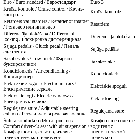
Eiro / Euro standard / Евростандарт
Euro 3
Kruīza kontrole / Cruise control / Круиз-
Kruīza kontrole
контроль
Retarders vai intarders / Retarder or intarder
Retarders
/ Ретардер или интардер
Diferenciāļa bloķēšana / Differential
Diferenciāļa bloķēšana
locking / Блокировка дифференциала
Sajūga pedālis / Clutch pedal / Педаль
Sajūga pedālis
сцепления
Sakabes āķis / Tow hitch / Фаркоп
Sakabes āķis
буксировочной
Kondicionieris / Air conditioning /
Kondicionieris
Кондиционер
Elektriskie spoguļi / Electric mirrors /
Elektriskie spoguļi
Електрические зеркала
Elektriskie logi / Electric windows /
Elektriskie logi
Електрические окна
Regulējama stūre / Adjustable steering
Regulējama stūre
column / Регулируемая рулевая колонка
Šofera komforta sēdekļi ar pneimo /
Комфортное сиденье
Comfort driver\\\'s seat with air suspension /
водителя с
Комфортное сиденье водителя с
пневматической
пневматической подвеской
подвеской