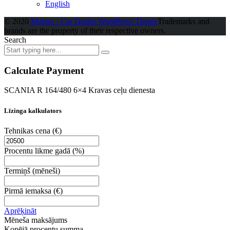
English
© 2020
Motors - Car Dealer WordPress Theme
Trademarks and
brands are the property of their respective owners.
Search
Calculate Payment
SCANIA R 164/480 6×4 Kravas ceļu dienesta
Līzinga kalkulators
Tehnikas cena
(€)
Procentu likme gadā
(%)
Termiņš
(mēneši)
Pirmā iemaksa
(€)
Aprēķināt
Mēneša maksājums
Kopējā procentu summa