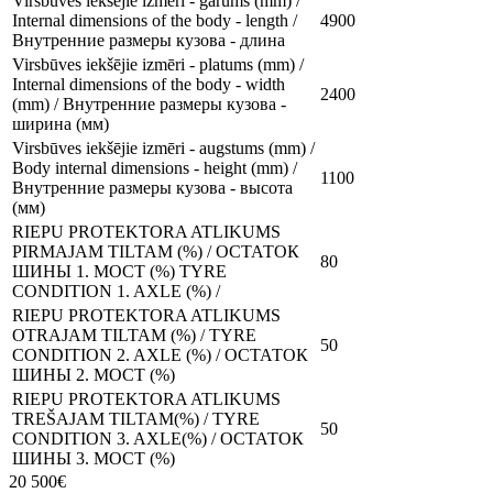
Virsbūves iekšējie izmēri - garums (mm) /
Internal dimensions of the body - length /
4900
Внутренние размеры кузова - длина
Virsbūves iekšējie izmēri - platums (mm) /
Internal dimensions of the body - width
2400
(mm) / Внутренние размеры кузова -
ширина (мм)
Virsbūves iekšējie izmēri - augstums (mm) /
Body internal dimensions - height (mm) /
1100
Внутренние размеры кузова - высота
(мм)
RIEPU PROTEKTORA ATLIKUMS
PIRMAJAM TILTAM (%) / ОСТАТОК
80
ШИНЫ 1. МОСТ (%) TYRE
CONDITION 1. AXLE (%) /
RIEPU PROTEKTORA ATLIKUMS
OTRAJAM TILTAM (%) / TYRE
50
CONDITION 2. AXLE (%) / ОСТАТОК
ШИНЫ 2. МОСТ (%)
RIEPU PROTEKTORA ATLIKUMS
TREŠAJAM TILTAM(%) / TYRE
50
CONDITION 3. AXLE(%) / ОСТАТОК
ШИНЫ 3. МОСТ (%)
20 500€