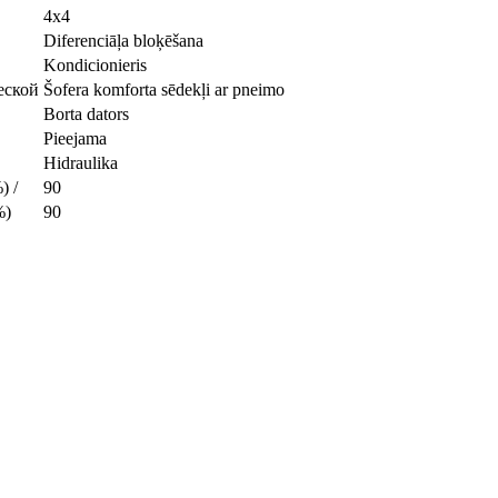
4x4
Diferenciāļa bloķēšana
Kondicionieris
веской
Šofera komforta sēdekļi ar pneimo
Borta dators
Pieejama
Hidraulika
 /
90
%)
90