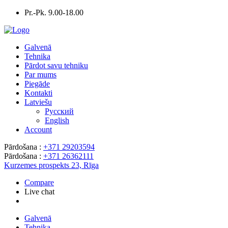
Pr.-Pk. 9.00-18.00
Galvenā
Tehnika
Pārdot savu tehniku
Par mums
Piegāde
Kontakti
Latviešu
Русский
English
Account
Pārdošana :
+371 29203594
Pārdošana :
+371 26362111
Kurzemes prospekts 23, Rīga
Compare
Live chat
Galvenā
Tehnika