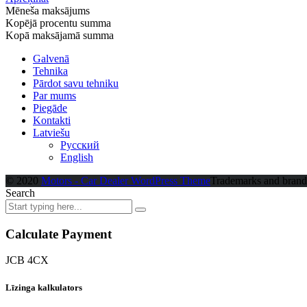
Mēneša maksājums
Kopējā procentu summa
Kopā maksājamā summa
Galvenā
Tehnika
Pārdot savu tehniku
Par mums
Piegāde
Kontakti
Latviešu
Русский
English
© 2020
Motors - Car Dealer WordPress Theme
Trademarks and brands 
Search
Calculate Payment
JCB 4CX
Līzinga kalkulators