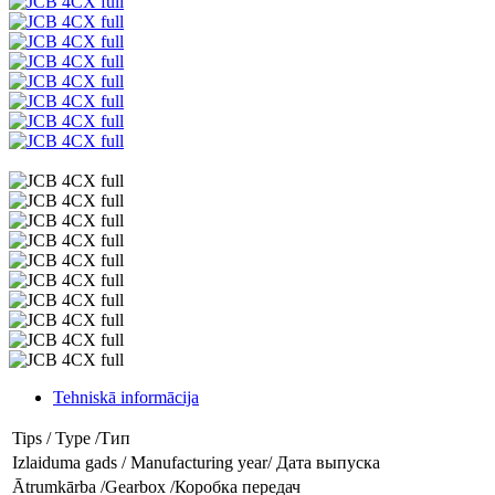
Tehniskā informācija
Tips / Type /Тип
Izlaiduma gads / Manufacturing year/ Дата выпуска
Ātrumkārba /Gearbox /Коробка передач