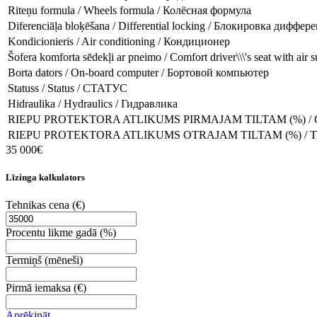
Riteņu formula / Wheels formula / Колёсная формула
Diferenciāļa bloķēšana / Differential locking / Блокировка диффер
Kondicionieris / Air conditioning / Кондиционер
Šofera komforta sēdekļi ar pneimo / Comfort driver\\\'s seat with
Borta dators / On-board computer / Бортовой компьютер
Statuss / Status / СТАТУС
Hidraulika / Hydraulics / Гидравлика
RIEPU PROTEKTORA ATLIKUMS PIRMAJAM TILTAM (%) / 
RIEPU PROTEKTORA ATLIKUMS OTRAJAM TILTAM (%) / T
35 000€
Līzinga kalkulators
Tehnikas cena
(€)
Procentu likme gadā
(%)
Termiņš
(mēneši)
Pirmā iemaksa
(€)
Aprēķināt