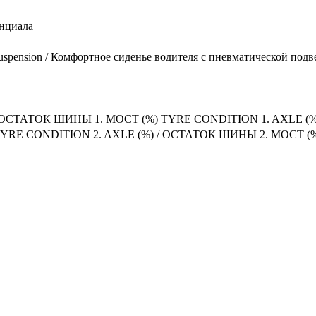
енциала
 air suspension / Комфортное сиденье водителя с пневматической под
ОСТАТОК ШИНЫ 1. МОСТ (%) TYRE CONDITION 1. AXLE (%)
YRE CONDITION 2. AXLE (%) / ОСТАТОК ШИНЫ 2. МОСТ (