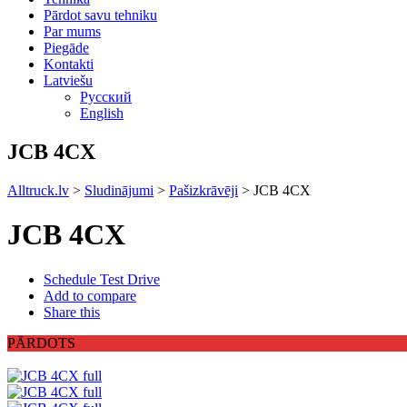
Pārdot savu tehniku
Par mums
Piegāde
Kontakti
Latviešu
Русский
English
JCB 4CX
Alltruck.lv
>
Sludinājumi
>
Pašizkrāvēji
>
JCB 4CX
JCB 4CX
Schedule Test Drive
Add to compare
Share this
PĀRDOTS